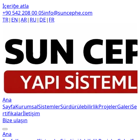
İçeriğe atla
+90 542 208 00 05
info@suncephe.com
TR
|
EN
|
AR
|
RU
|
DE
|
FR
Ana
Sayfa
Kurumsal
Sistemler
Sürdürülebilirlik
Projeler
Galeri
Se
rtifikalar
İletişim
Bize ulaşın
Ana