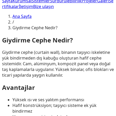
Sayfa
Kurumsal
Sistemler
Sürdürülebilirlik
Projeler
Galeri
Se
rtifikalar
İletişim
Bize ulaşın
Ana Sayfa
/
Giydirme Cephe Nedir?
Giydirme Cephe Nedir?
Giydirme cephe (curtain wall), binanın taşıyıcı iskeletine
yük bindirmeden dış kabuğu oluşturan hafif cephe
sistemidir. Cam, alüminyum, kompozit panel veya doğal
taş kaplamalarla uygulanır. Yüksek binalar, ofis blokları ve
ticari yapılarda yaygın kullanılır.
Avantajlar
Yüksek ısı ve ses yalıtım performansı
Hafif konstrüksiyon; taşıyıcı sisteme ek yük
bindirmez