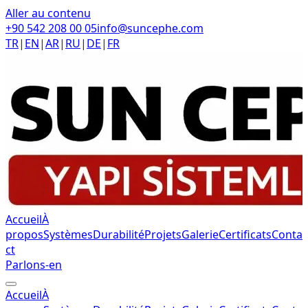
Aller au contenu
+90 542 208 00 05
info@suncephe.com
TR
|
EN
|
AR
|
RU
|
DE
|
FR
Accueil
À
propos
Systèmes
Durabilité
Projets
Galerie
Certificats
Conta
ct
Parlons-en
Accueil
À