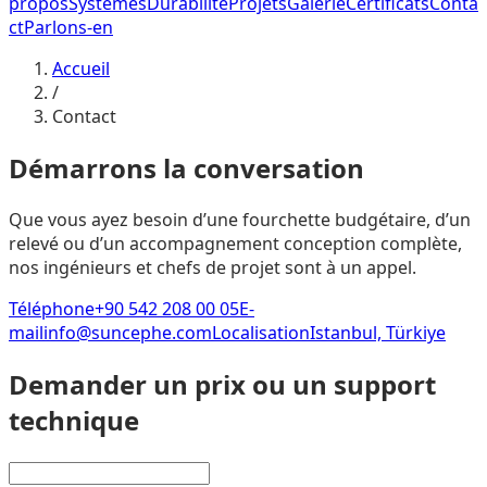
propos
Systèmes
Durabilité
Projets
Galerie
Certificats
Conta
ct
Parlons-en
Accueil
/
Contact
Démarrons la conversation
Que vous ayez besoin d’une fourchette budgétaire, d’un
relevé ou d’un accompagnement conception complète,
nos ingénieurs et chefs de projet sont à un appel.
Téléphone
+90 542 208 00 05
E-
mail
info@suncephe.com
Localisation
Istanbul, Türkiye
Demander un prix ou un support
technique